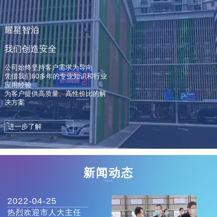
耀星智泊
我们创造安全
公司始终坚持客户需求为导向
凭借我们60多年的专业知识和行业
应用经验
为客户提供高质量、高性价比的解
决方案
进一步了解
>
新闻动态
2022-04-25
热烈欢迎市人大主任