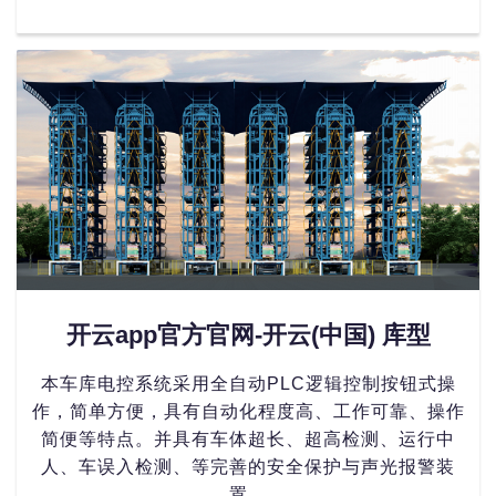
开云app官方官网-开云(中国) 库型
本车库电控系统采用全自动PLC逻辑控制按钮式操
作，简单方便，具有自动化程度高、工作可靠、操作
简便等特点。并具有车体超长、超高检测、运行中
人、车误入检测、等完善的安全保护与声光报警装
置。